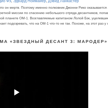
дио Фэ
,
Эдвард Ноймайер
,
Дэвид Ланкастер
то он мертв. Поэтому именно полковник Джонни Рико оказывается
ретной миссии по спасению небольшого отряда десантников, попа
ной планете ОМ-1. Возглавляемые капитаном Лолой Бэк, уцелевши
ет подозревать, что на ОМ-1 что-то не так. Похоже, на этот раз у 
МА «ЗВЕЗДНЫЙ ДЕСАНТ 3: МАРОДЕР»