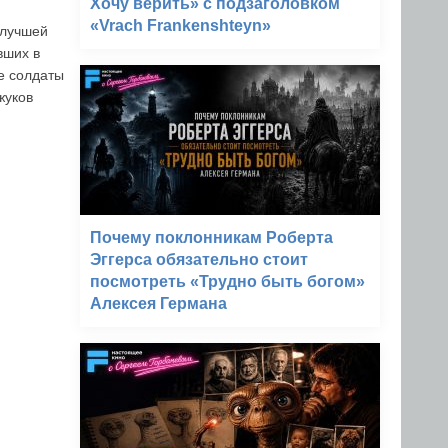
Хочу верить» с подзаголовком
«Vrach Frankenshteyn»
 лучшей
вших в
е солдаты
жуков
Почему поклонникам Роберта
Эггерса обязательно стоит
посмотреть «Трудно быть богом»
Алексея Германа