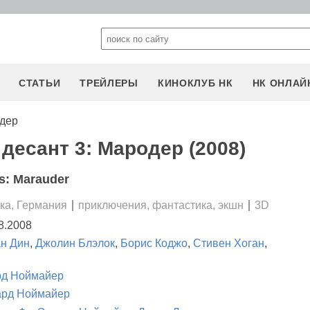
СТАТЬИ
ТРЕЙЛЕРЫ
КИНОКЛУБ НК
НК ОНЛАЙ
одер
десант 3: Мародер (2008)
s: Marauder
а, Германия
приключения, фантастика, экшн
3D
8.2008
ан Дин
,
Джолин Блэлок
,
Борис Коджо
,
Стивен Хоган
,
рд Ноймайер
ард Ноймайер