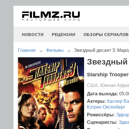
НОВОСТИ
РЕЦЕНЗИИ
ОБЗОРЫ СЕРИАЛОВ
Главная
→
Фильмы
→
Звездный десант 3: Мар
Звездный 
Starship Trooper
США, Южная Африк
Дата выхода:
05.0
Актеры:
Каспер В
Кэтрин Оксенберг
Режиссёры:
Эдва
Сценаристы:
Эдв