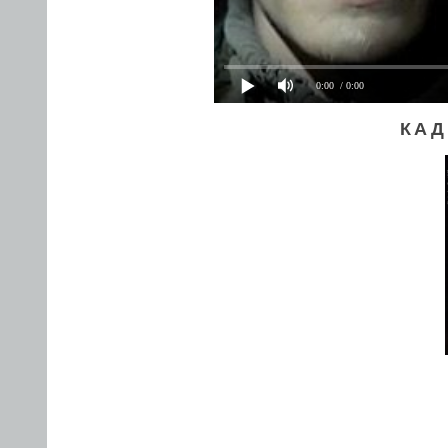
0:00
/ 0:00
КАД