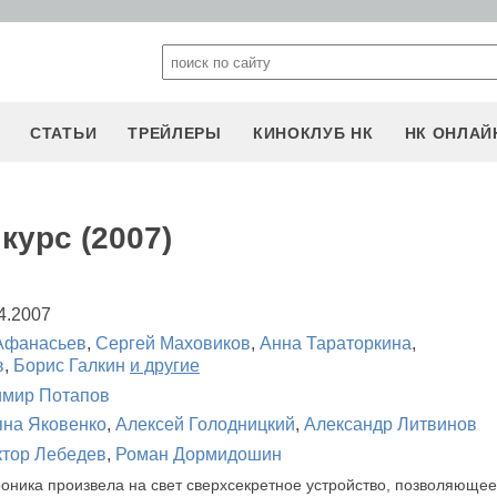
СТАТЬИ
ТРЕЙЛЕРЫ
КИНОКЛУБ НК
НК ОНЛАЙ
курс (2007)
4.2007
Афанасьев
,
Сергей Маховиков
,
Анна Тараторкина
,
в
,
Борис Галкин
и другие
мир Потапов
яна Яковенко
,
Алексей Голодницкий
,
Александр Литвинов
ктор Лебедев
,
Роман Дормидошин
оника произвела на свет сверхсекретное устройство, позволяюще