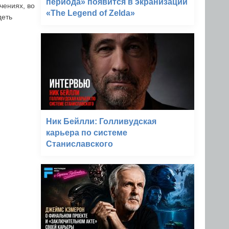
периода» появится в экранизации
чениях, во
«The Legend of Zelda»
деть
Ник Бейлли: Голливудская
карьера по системе
Станиславского