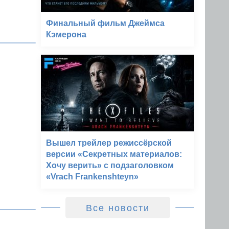
Финальный фильм Джеймса
Кэмерона
Вышел трейлер режиссёрской
версии «Секретных материалов:
Хочу верить» с подзаголовком
«Vrach Frankenshteyn»
Все новости