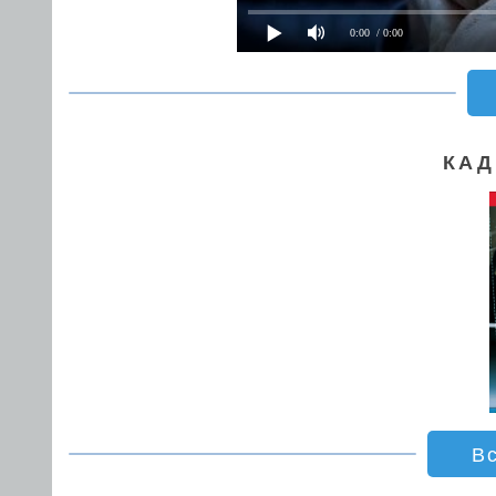
0:00
/ 0:00
КАД
В