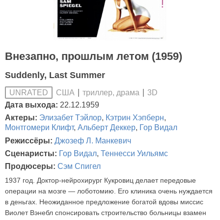
Внезапно, прошлым летом (1959)
Suddenly, Last Summer
США
триллер, драма
3D
UNRATED
Дата выхода:
22.12.1959
Актеры:
Элизабет Тэйлор
,
Кэтрин Хэпберн
,
Монтгомери Клифт
,
Альберт Деккер
,
Гор Видал
Режиссёры:
Джозеф Л. Манкевич
Сценаристы:
Гор Видал
,
Теннесси Уильямс
Продюсеры:
Сэм Спигел
1937 год. Доктор-нейрохирург Кукровиц делает передовые
операции на мозге — лоботомию. Его клиника очень нуждается
в деньгах. Неожиданное предложение богатой вдовы миссис
Виолет Вэнебл спонсировать строительство больницы взамен