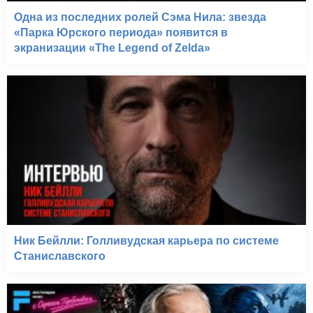
Одна из последних ролей Сэма Нила: звезда
«Парка Юрского периода» появится в
экранизации «The Legend of Zelda»
Ник Бейлли: Голливудская карьера по системе
Станиславского