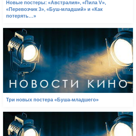
Новые постеры: «Австралия», «Пила V»,
«Перевозчик 3», «Буш-младший» и «Как
потерять…»
Три новых постера «Буша-младшего»