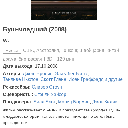
Буш-младший (2008)
W.
США, Австралия, Гонконг, Швейцария, Китай
PG-13
драма, биография
3D
129 мин.
Дата выхода:
17.10.2008
Актеры:
Джош Бролин
,
Элизабет Бэнкс
,
Тандиве Ньютон
,
Скотт Гленн
,
Иоан Граффадд
и другие
Режиссёры:
Оливер Стоун
Сценаристы:
Стэнли Уайсер
Продюсеры:
Билл Блок
,
Мориц Борман
,
Джон Килик
Фильм рассказывает о жизни и президентстве Джорджа Буша-
младшего, который, как выясняется, никогда не хотел быть
президентом…