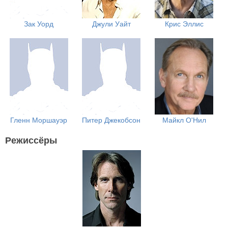
Зак Уорд
Джули Уайт
Крис Эллис
Гленн Моршауэр
Питер Джекобсон
Майкл О'Нил
Режиссёры