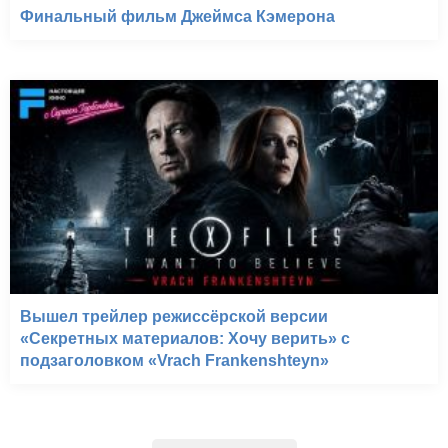
Финальный фильм Джеймса Кэмерона
Вышел трейлер режиссёрской версии
«Секретных материалов: Хочу верить» с
подзаголовком «Vrach Frankenshteyn»