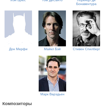
Иэн Брюс
Том ДеСанто
Лоренцо ди
Бонавентура
Дон Мерфи
Майкл Бэй
Стивен Спилберг
Марк Варэдьен
Композиторы