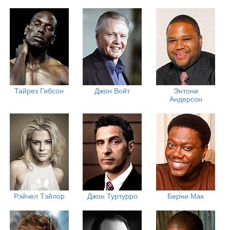
Тайрез Гибсон
Джон Войт
Энтони
Андерсон
Рэйчел Тэйлор
Джон Туртурро
Берни Мак