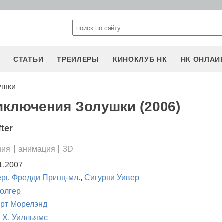
СТАТЬИ
ТРЕЙЛЕРЫ
КИНОКЛУБ НК
НК ОНЛАЙ
ушки
ключения Золушки (2006)
fter
ния
анимация
3D
1.2007
рг
,
Фредди Принц-мл.
,
Сигурни Уивер
олгер
рт Морелэнд
 Х. Уилльямс