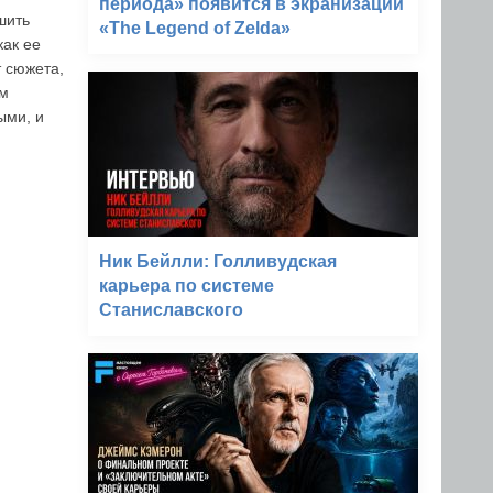
периода» появится в экранизации
шить
«The Legend of Zelda»
как ее
т сюжета,
ым
ыми, и
Ник Бейлли: Голливудская
карьера по системе
Станиславского