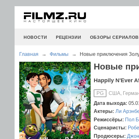
НОВОСТИ
РЕЦЕНЗИИ
ОБЗОРЫ СЕРИАЛОВ
Главная
→
Фильмы
→
Новые приключения Зол
Новые при
Happily N'Ever A
США, Герма
PG
Дата выхода:
05.0
Актеры:
Ли Арэнбе
Режиссёры:
Пол Б
Сценаристы:
Робе
Продюсеры:
Джон