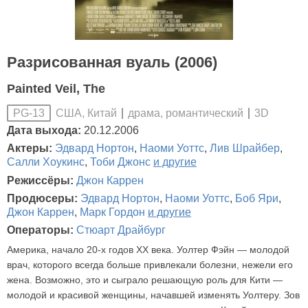
Разрисованная вуаль (2006)
Painted Veil, The
США, Китай
драма, романтический
3D
PG-13
Дата выхода:
20.12.2006
Актеры:
Эдвард Нортон
,
Наоми Уоттс
,
Лив Шрайбер
,
Салли Хоукинс
,
Тоби Джонс
и другие
Режиссёры:
Джон Каррен
Продюсеры:
Эдвард Нортон
,
Наоми Уоттс
,
Боб Яри
,
Джон Каррен
,
Марк Гордон
и другие
Операторы:
Стюарт Драйбург
Америка, начало 20-х годов XX века. Уолтер Фэйн — молодой
врач, которого всегда больше привлекали болезни, нежели его
жена. Возможно, это и сыграло решающую роль для Кити —
молодой и красивой женщины, начавшей изменять Уолтеру. Зов