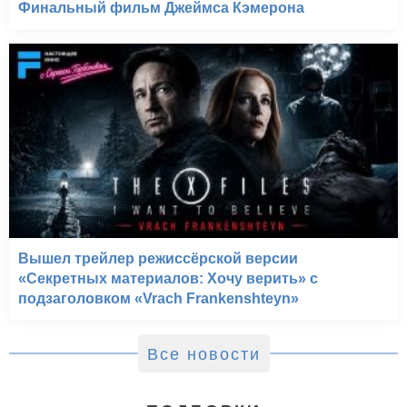
Финальный фильм Джеймса Кэмерона
Вышел трейлер режиссёрской версии
«Секретных материалов: Хочу верить» с
подзаголовком «Vrach Frankenshteyn»
Все новости