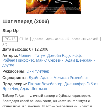
Шаг вперед (2006)
Step Up
США
драма, музыкальный, романтический
PG-13
3D
Дата выхода:
07.12.2006
Актеры:
Ченнинг Татум
,
Дэмейн Рэдклифф
,
Рэйчел Гриффитс
,
Майкл Серезин
,
Адам Шенкман
и
другие
Режиссёры:
Энн Флетчер
Сценаристы:
Дуэйн Адлер
,
Мелисса Розенберг
Продюсеры:
Патрик Вочсбергер
,
Дженнифер Гибгот
,
Эрик Фиг
,
Адам Шенкман
Тайлер Гейдж — уличный танцор с буйным характером.
Благодаря своей заносчивости, он часто конфликтует с
обществом, и с законом. И вот — очередной инцидент, и