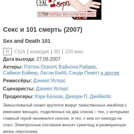
Секс и 101 смерть (2007)
Sex and Death 101
США
комедия
3D
100 мин.
R
Дата выхода:
27.09.2007
Актеры:
Пэттон Осволт
,
Вайнона Райдер
,
Саймон Бэйкер
,
Лесли Бибб
,
Синди Пикетт
и другие
Режиссёры:
Дэниел Уотерс
Сценаристы:
Дэниел Уотерс
Продюсеры:
Кэри Брокав
,
Джерри П. Джейкобс
Замысловатый сюжет крутится вокруг таинственных имэйлов с
именами женщин, поделенных на два списка – тех, с которыми
главный герой занимался сексом, и тех, с кем он никогда не
спал. Электронные послания вносят сумятицу в размеренную
жизнь персонажа.