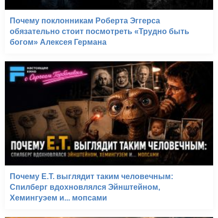
Почему поклонникам Роберта Эггерса
обязательно стоит посмотреть «Трудно быть
богом» Алексея Германа
Почему E.T. выглядит таким человечным:
Спилберг вдохновлялся Эйнштейном,
Хемингуэем и... мопсами