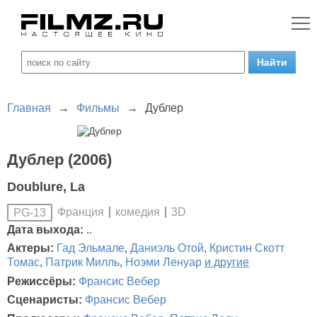
Главная
→
Фильмы
→
Дублер
Дублер (2006)
Doublure, La
Франция
комедия
3D
PG-13
Дата выхода:
..
Актеры:
Гад Эльмале
,
Даниэль Отой
,
Кристин Скотт
Томас
,
Патрик Милль
,
Ноэми Ленуар
и другие
Режиссёры:
Франсис Вебер
Сценаристы:
Франсис Вебер