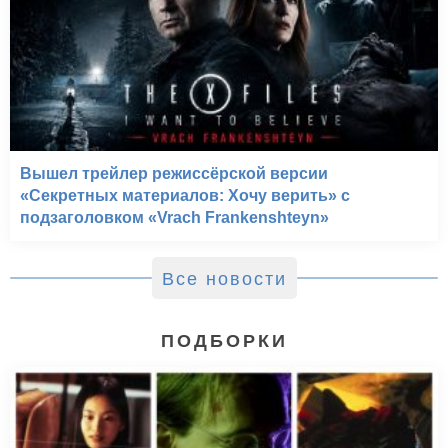
Вышел трейлер режиссёрской версии
«Секретных материалов: Хочу верить» с
подзаголовком «Vrach Frankenshteyn»
Все новости
ПОДБОРКИ