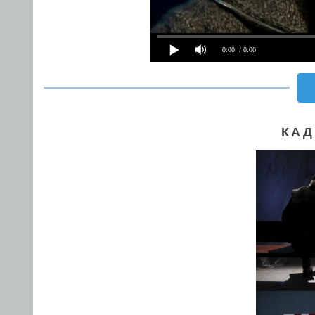
0:00
/ 0:00
КАД