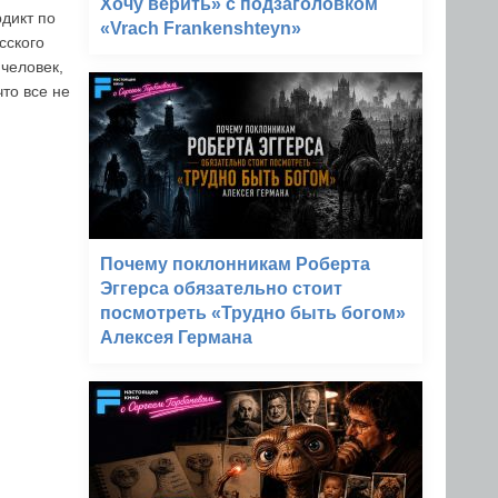
Хочу верить» с подзаголовком
дикт по
«Vrach Frankenshteyn»
сского
человек,
то все не
Почему поклонникам Роберта
Эггерса обязательно стоит
посмотреть «Трудно быть богом»
Алексея Германа