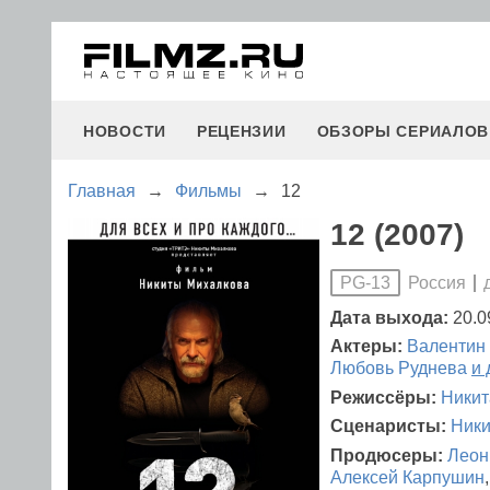
НОВОСТИ
РЕЦЕНЗИИ
ОБЗОРЫ СЕРИАЛОВ
Главная
→
Фильмы
→
12
12 (2007)
Россия
PG-13
Дата выхода:
20.0
Актеры:
Валентин
Любовь Руднева
и 
Режиссёры:
Никит
Сценаристы:
Ники
Продюсеры:
Леон
Алексей Карпушин