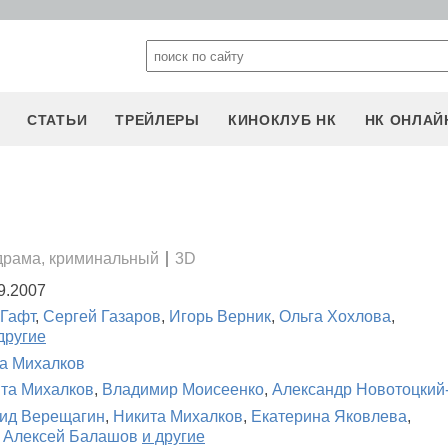
СТАТЬИ
ТРЕЙЛЕРЫ
КИНОКЛУБ НК
НК ОНЛАЙ
драма, криминальный
3D
9.2007
 Гафт
,
Сергей Газаров
,
Игорь Верник
,
Ольга Хохлова
,
другие
а Михалков
та Михалков
,
Владимир Моисеенко
,
Александр Новотоцкий
ид Верещагин
,
Никита Михалков
,
Екатерина Яковлева
,
,
Алексей Балашов
и другие