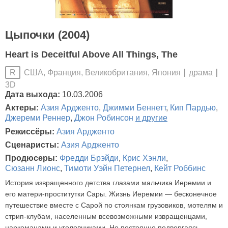
Цыпочки (2004)
Heart is Deceitful Above All Things, The
США, Франция, Великобритания, Япония
драма
R
3D
Дата выхода:
10.03.2006
Актеры:
Азия Ардженто
,
Джимми Беннетт
,
Кип Пардью
,
Джереми Реннер
,
Джон Робинсон
и другие
Режиссёры:
Азия Ардженто
Сценаристы:
Азия Ардженто
Продюсеры:
Фредди Брэйди
,
Крис Хэнли
,
Сюзанн Лионс
,
Тимоти Уэйн Петернел
,
Кейт Роббинс
История извращенного детства глазами мальчика Иеремии и
его матери-проститутки Сары. Жизнь Иеремии — бесконечное
путешествие вместе с Сарой по стоянкам грузовиков, мотелям и
стрип-клубам, населенным всевозможными извращенцами,
наркоманами и уголовниками. Но постоянно подвергаясь