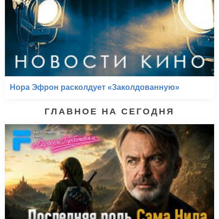
Нора Эфрон расколдует «Заколдованную»
ГЛАВНОЕ НА СЕГОДНЯ