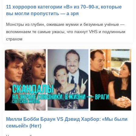
11 хорроров категории «B» из 70–90-х, которые
вы могли пропустить — а зря
Монстры из глубин, ожившие мумии и безумные учёные —
вспоминаем те самые ужасы, что пахнут VHS и подлинным
страхом
Милли Бобби Браун VS Дэвид Харбор: «Мы были
семьей!» (Нет)