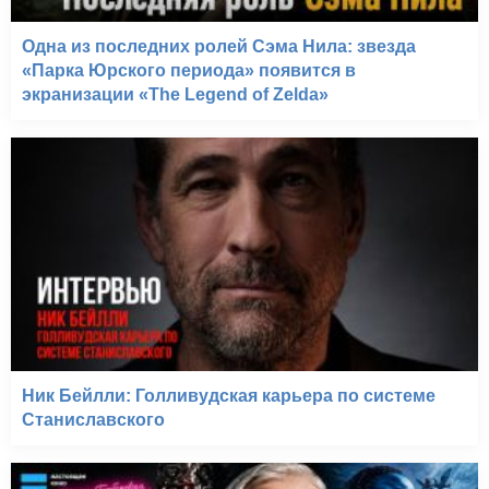
Одна из последних ролей Сэма Нила: звезда
«Парка Юрского периода» появится в
экранизации «The Legend of Zelda»
Ник Бейлли: Голливудская карьера по системе
Станиславского