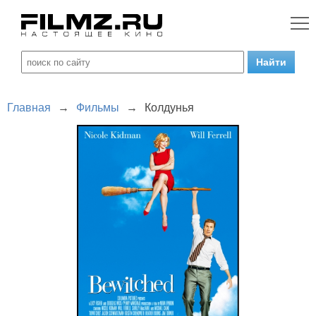
Главная
→
Фильмы
→
Колдунья