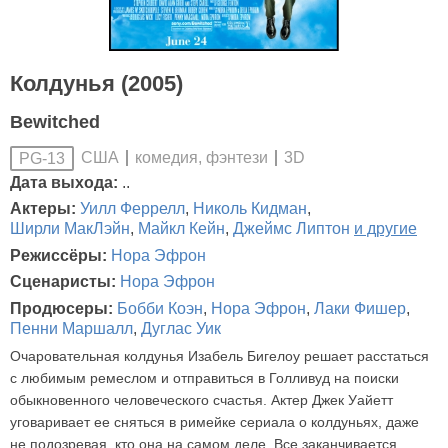
Колдунья (2005)
Bewitched
США
комедия, фэнтези
3D
PG-13
Дата выхода:
..
Актеры:
Уилл Феррелл
,
Николь Кидман
,
Ширли МакЛэйн
,
Майкл Кейн
,
Джеймс Липтон
и другие
Режиссёры:
Нора Эфрон
Сценаристы:
Нора Эфрон
Продюсеры:
Бобби Коэн
,
Нора Эфрон
,
Лаки Фишер
,
Пенни Маршалл
,
Дуглас Уик
Очаровательная колдунья Изабель Бигелоу решает расстаться
с любимым ремеслом и отправиться в Голливуд на поиски
обыкновенного человеческого счастья. Актер Джек Уайетт
уговаривает ее сняться в римейке сериала о колдуньях, даже
не подозревая, кто она на самом деле. Все заканчивается