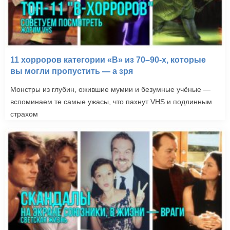
11 хорроров категории «B» из 70–90-х, которые
Изгоняющий дьявола III
вы могли пропустить — а зря
(1990)
Монстры из глубин, ожившие мумии и безумные учёные —
вспоминаем те самые ужасы, что пахнут VHS и подлинным
страхом