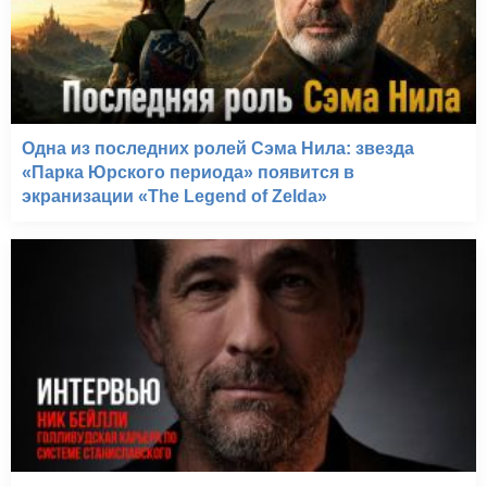
Изгоняющий дьявола II:
Еретик (1977)
Одна из последних ролей Сэма Нила: звезда
«Парка Юрского периода» появится в
экранизации «The Legend of Zelda»