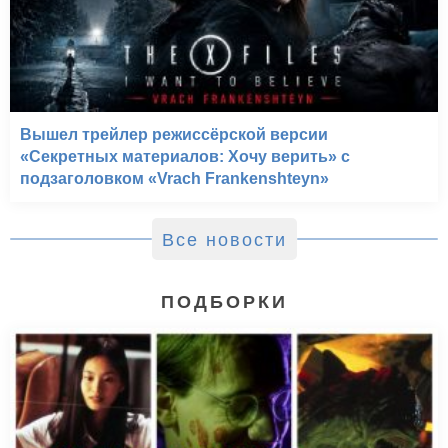
Вышел трейлер режиссёрской версии
«Секретных материалов: Хочу верить» с
подзаголовком «Vrach Frankenshteyn»
Все новости
ПОДБОРКИ