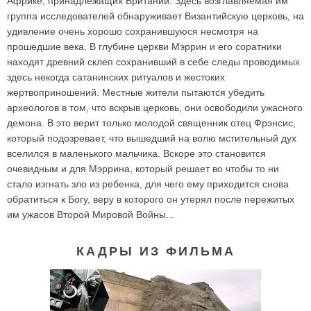
Африке, принадлежащих Британии. Здесь возглавляемая им
группа исследователей обнаруживает Византийскую церковь, на
удивление очень хорошо сохранившуюся несмотря на
прошедшие века. В глубине церкви Мэррин и его соратники
находят древний склеп сохранивший в себе следы проводимых
здесь некогда сатанинских ритуалов и жестоких
жертвоприношений. Местные жители пытаются убедить
археологов в том, что вскрыв церковь, они освободили ужасного
демона. В это верит только молодой священник отец Фрэнсис,
который подозревает, что вышедший на волю мстительный дух
вселился в маленького мальчика. Вскоре это становится
очевидным и для Мэррина, который решает во чтобы то ни
стало изгнать зло из ребенка, для чего ему приходится снова
обратиться к Богу, веру в которого он утерял после пережитых
им ужасов Второй Мировой Войны...
КАДРЫ ИЗ ФИЛЬМА