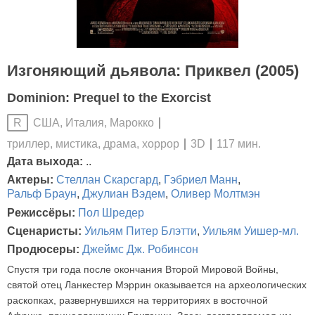
Изгоняющий дьявола: Приквел (2005)
Dominion: Prequel to the Exorcist
США, Италия, Марокко
R
триллер, мистика, драма, хоррор
3D
117 мин.
Дата выхода:
..
Актеры:
Стеллан Скарсгард
,
Гэбриел Манн
,
Ральф Браун
,
Джулиан Вэдем
,
Оливер Молтмэн
Режиссёры:
Пол Шредер
Сценаристы:
Уильям Питер Блэтти
,
Уильям Уишер-мл.
Продюсеры:
Джеймс Дж. Робинсон
Спустя три года после окончания Второй Мировой Войны,
святой отец Ланкестер Мэррин оказывается на археологических
раскопках, развернувшихся на территориях в восточной