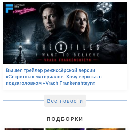
Вышел трейлер режиссёрской версии
«Секретных материалов: Хочу верить» с
подзаголовком «Vrach Frankenshteyn»
Все новости
ПОДБОРКИ