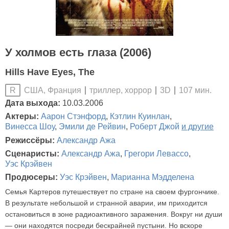
У холмов есть глаза (2006)
Hills Have Eyes, The
США, Франция
триллер, хоррор
3D
107 мин.
R
Дата выхода:
10.03.2006
Актеры:
Аарон Стэнфорд
,
Кэтлин Куинлан
,
Винесса Шоу
,
Эмили де Рейвин
,
Роберт Джой
и другие
Режиссёры:
Александр Ажа
Сценаристы:
Александр Ажа
,
Грегори Левассо
,
Уэс Крэйвен
Продюсеры:
Уэс Крэйвен
,
Марианна Мэдделена
Семья Картеров путешествует по стране на своем фургончике.
В результате небольшой и странной аварии, им приходится
остановиться в зоне радиоактивного заражения. Вокруг ни души
— они находятся посреди бескрайней пустыни. Но вскоре