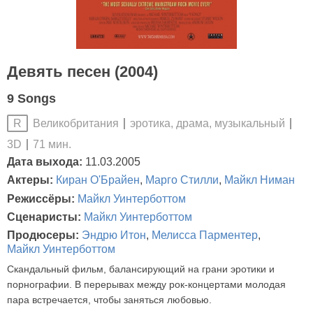
Девять песен (2004)
9 Songs
Великобритания
эротика, драма, музыкальный
R
3D
71 мин.
Дата выхода:
11.03.2005
Актеры:
Киран О'Брайен
,
Марго Стилли
,
Майкл Ниман
Режиссёры:
Майкл Уинтерботтом
Сценаристы:
Майкл Уинтерботтом
Продюсеры:
Эндрю Итон
,
Мелисса Парментер
,
Майкл Уинтерботтом
Скандальный фильм, балансирующий на грани эротики и
порнографии. В перерывах между рок-концертами молодая
пара встречается, чтобы заняться любовью.