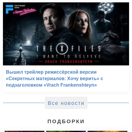
Вышел трейлер режиссёрской версии
«Секретных материалов: Хочу верить» с
подзаголовком «Vrach Frankenshteyn»
Все новости
ПОДБОРКИ