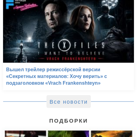
Вышел трейлер режиссёрской версии
«Секретных материалов: Хочу верить» с
подзаголовком «Vrach Frankenshteyn»
Все новости
ПОДБОРКИ