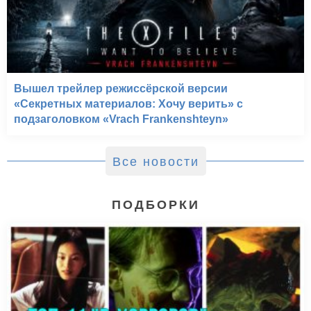
Вышел трейлер режиссёрской версии
«Секретных материалов: Хочу верить» с
подзаголовком «Vrach Frankenshteyn»
Все новости
ПОДБОРКИ