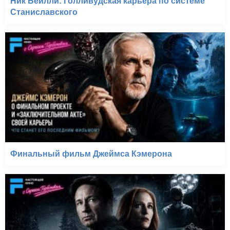
Ник Бейлли: Голливудская карьера по системе
Станиславского
Финальный фильм Джеймса Кэмерона