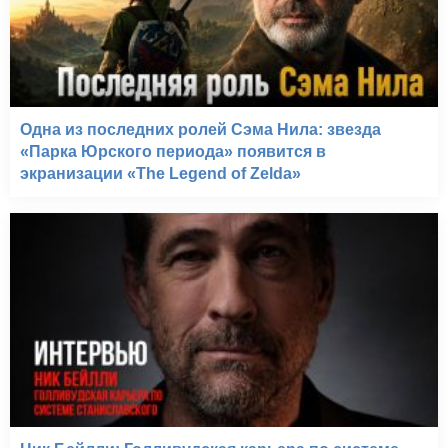
Бумер. Фильм второй
(2006)
Одна из последних ролей Сэма Нила: звезда
«Парка Юрского периода» появится в
экранизации «The Legend of Zelda»