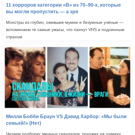
11 хорроров категории «B» из 70–90-х, которые
вы могли пропустить — а зря
Монстры из глубин, ожившие мумии и безумные учёные —
вспоминаем те самые ужасы, что пахнут VHS и подлинным
страхом
Милли Бобби Браун VS Дэвид Харбор: «Мы были
семьей!» (Нет)
Читаем подборку зведных скандалов, похожих на шумиху