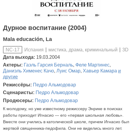
Дурное воспитание (2004)
Mala educación, La
Испания
мистика, драма, криминальный
3D
NC-17
Дата выхода:
19.03.2004
Актеры:
Гаэль Гарсия Берналь
,
Феле Мартинес
,
Даниэль Хименес Качо
,
Луис Омар
,
Хавьер Камара
и
другие
Режиссёры:
Педро Альмодовар
Сценаристы:
Педро Альмодовар
Продюсеры:
Педро Альмодовар
К молодому, но уже известному режиссеру Энрике в поисках
работы приходит Игнасио — его «первая школьная любовь».
Вместе они учились в католической школе, причем Игнасио был
жертвой священника-педофила. Они не виделись много лет.