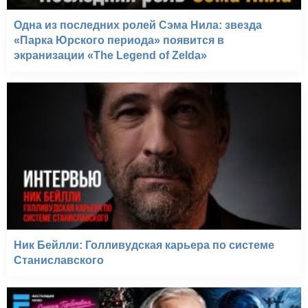
Одна из последних ролей Сэма Нила: звезда
«Парка Юрского периода» появится в
экранизации «The Legend of Zelda»
Ник Бейлли: Голливудская карьера по системе
Станиславского