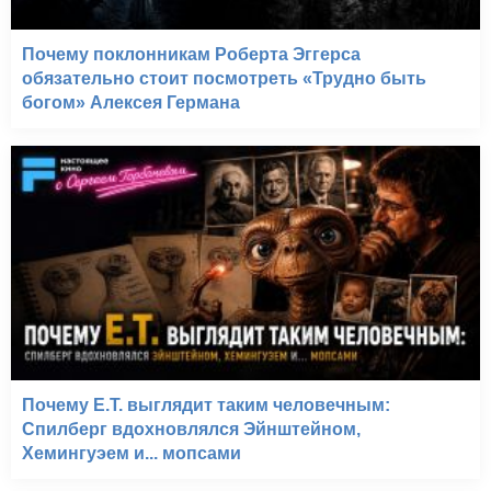
Почему поклонникам Роберта Эггерса
обязательно стоит посмотреть «Трудно быть
богом» Алексея Германа
Почему E.T. выглядит таким человечным:
Спилберг вдохновлялся Эйнштейном,
Хемингуэем и... мопсами