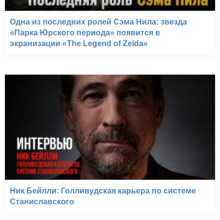
Одна из последних ролей Сэма Нила: звезда
«Парка Юрского периода» появится в
экранизации «The Legend of Zelda»
Ник Бейлли: Голливудская карьера по системе
Станиславского