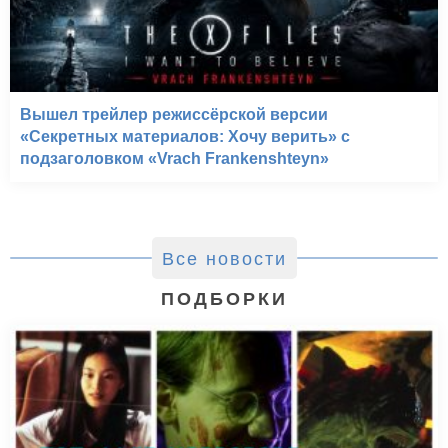
Вышел трейлер режиссёрской версии
«Секретных материалов: Хочу верить» с
подзаголовком «Vrach Frankenshteyn»
Все новости
ПОДБОРКИ