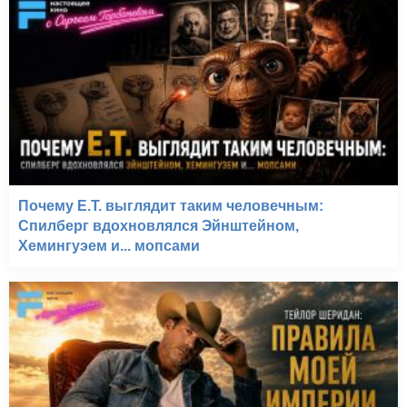
Почему E.T. выглядит таким человечным:
Спилберг вдохновлялся Эйнштейном,
Хемингуэем и... мопсами