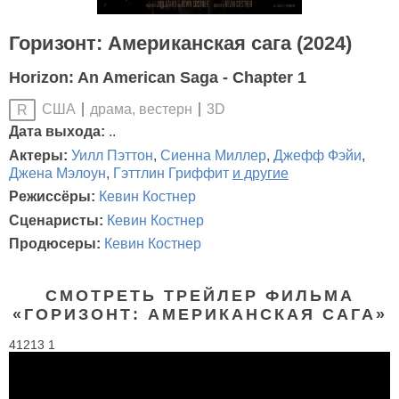
Горизонт: Американская сага (2024)
Horizon: An American Saga - Chapter 1
США
драма, вестерн
3D
R
Дата выхода:
..
Актеры:
Уилл Пэттон
,
Сиенна Миллер
,
Джефф Фэйи
,
Джена Мэлоун
,
Гэттлин Гриффит
и другие
Режиссёры:
Кевин Костнер
Сценаристы:
Кевин Костнер
Продюсеры:
Кевин Костнер
СМОТРЕТЬ ТРЕЙЛЕР ФИЛЬМА
«ГОРИЗОНТ: АМЕРИКАНСКАЯ САГА»
41213 1