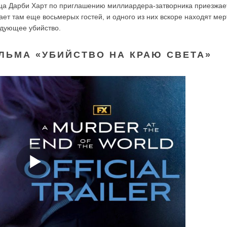
ца Дарби Харт по приглашению миллиардера-затворника приезжает
ает там еще восьмерых гостей, и одного из них вскоре находят ме
едующее убийство.
ЛЬМА «УБИЙСТВО НА КРАЮ СВЕТА»