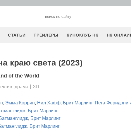
СТАТЬИ
ТРЕЙЛЕРЫ
КИНОКЛУБ НК
НК ОНЛАЙ
на краю света (2023)
End of the World
тектив, драма
3D
эн
,
Эмма Коррин
,
Нил Хафф
,
Брит Марлинг
,
Пега Феридони
атманглидж
,
Брит Марлинг
Батманглидж
,
Брит Марлинг
Батманглидж
,
Брит Марлинг