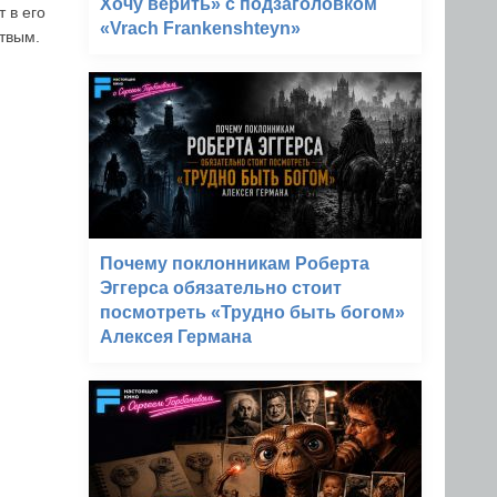
Хочу верить» с подзаголовком
 в его
«Vrach Frankenshteyn»
ртвым.
Почему поклонникам Роберта
Эггерса обязательно стоит
посмотреть «Трудно быть богом»
Алексея Германа