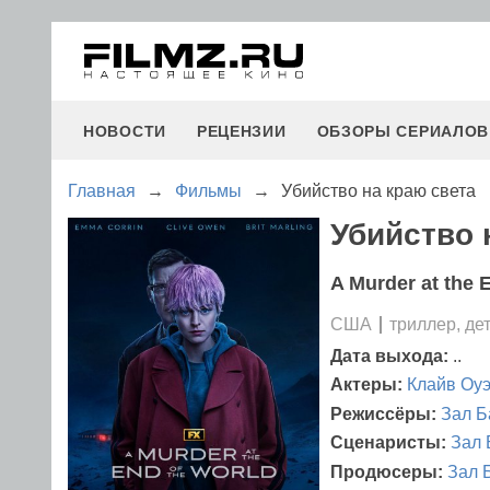
НОВОСТИ
РЕЦЕНЗИИ
ОБЗОРЫ СЕРИАЛОВ
Главная
→
Фильмы
→
Убийство на краю света
Убийство 
A Murder at the 
США
триллер, де
Дата выхода:
..
Актеры:
Клайв Оу
Режиссёры:
Зал Б
Сценаристы:
Зал 
Продюсеры:
Зал 