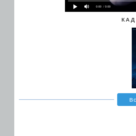
0:00
/ 0:00
КАД
В