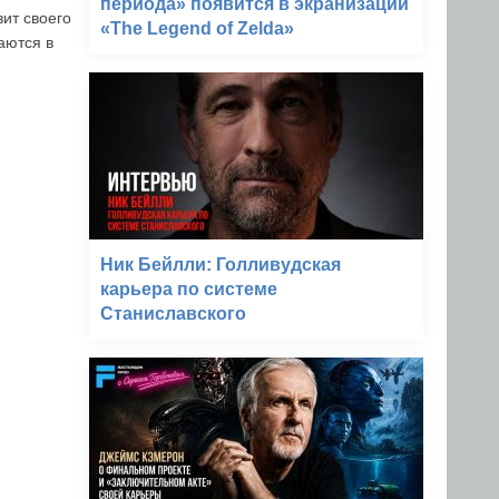
периода» появится в экранизации
зит своего
«The Legend of Zelda»
аются в
Ник Бейлли: Голливудская
карьера по системе
Станиславского