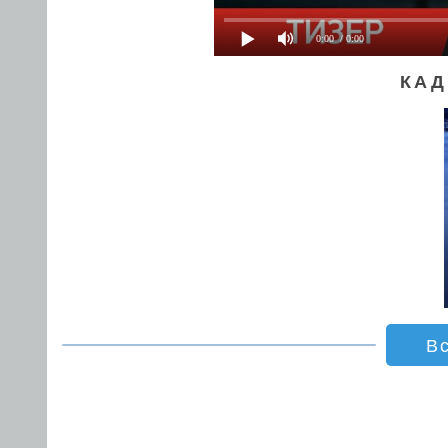
0:00
/ 0:00
КАД
В