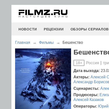
НОВОСТИ
РЕЦЕНЗИИ
ОБЗОРЫ СЕРИАЛОВ
Главная
→
Фильмы
→
Бешенство
Бешенство
Россия
тр
18+
Дата выхода:
23.0
Актеры:
Алексей 
Александр Борисо
Сценаристы:
Алек
Продюсеры:
Елиз
Алексей Казаков
Операторы:
Юрий 