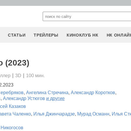
СТАТЬИ
ТРЕЙЛЕРЫ
КИНОКЛУБ НК
НК ОНЛАЙ
 (2023)
иллер
3D
100 мин.
2.2023
Серебряков
,
Ангелина Стречина
,
Александр Коротков
,
в
,
Александр Устюгов
и другие
сей Казаков
авета Чаленко
,
Илья Джинчарадзе
,
Мурад Османн
,
Илья Ст
Никогосов