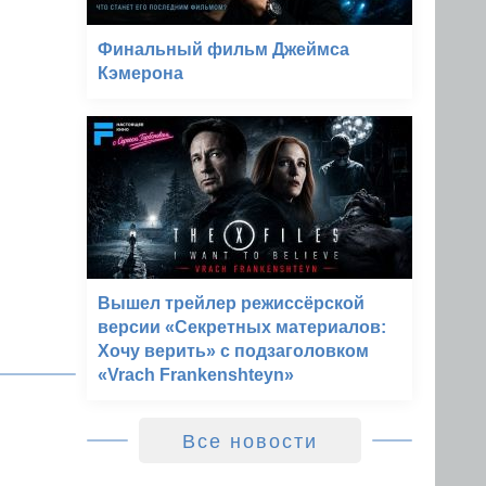
Финальный фильм Джеймса
Кэмерона
Вышел трейлер режиссёрской
версии «Секретных материалов:
Хочу верить» с подзаголовком
«Vrach Frankenshteyn»
Все новости