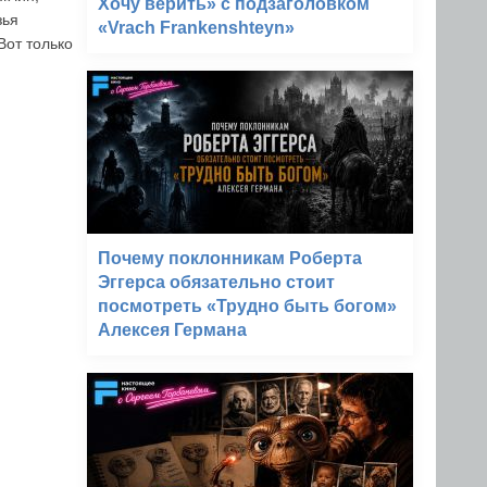
Хочу верить» с подзаголовком
зья
«Vrach Frankenshteyn»
Вот только
Почему поклонникам Роберта
Эггерса обязательно стоит
посмотреть «Трудно быть богом»
Алексея Германа