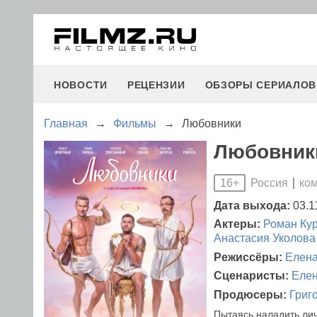
НОВОСТИ
РЕЦЕНЗИИ
ОБЗОРЫ СЕРИАЛОВ
Главная
→
Фильмы
→
Любовники
Любовники
Россия
ко
16+
Дата выхода:
03.1
Актеры:
Роман Ку
Анастасия Уколова
Режиссёры:
Елена
Сценаристы:
Елен
Продюсеры:
Григ
Пытаясь наладить ли