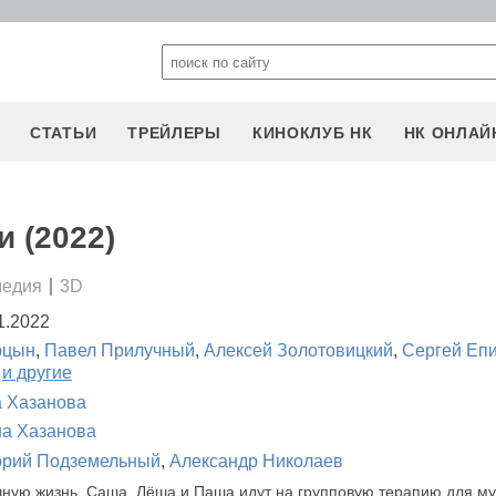
СТАТЬИ
ТРЕЙЛЕРЫ
КИНОКЛУБ НК
НК ОНЛАЙ
 (2022)
медия
3D
1.2022
рцын
,
Павел Прилучный
,
Алексей Золотовицкий
,
Сергей Еп
и другие
 Хазанова
а Хазанова
орий Подземельный
,
Александр Николаев
чную жизнь, Саша, Лёша и Паша идут на групповую терапию для му