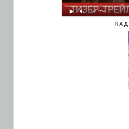
0:00
/ 0:00
КАД