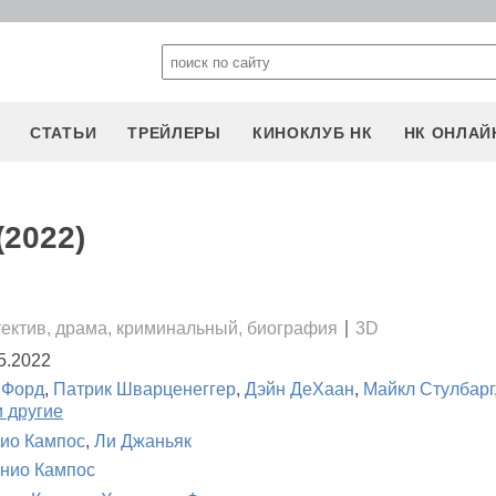
СТАТЬИ
ТРЕЙЛЕРЫ
КИНОКЛУБ НК
НК ОНЛАЙ
(2022)
тектив, драма, криминальный, биография
3D
5.2022
 Форд
,
Патрик Шварценеггер
,
Дэйн ДеХаан
,
Майкл Стулбарг
и другие
ио Кампос
,
Ли Джаньяк
нио Кампос