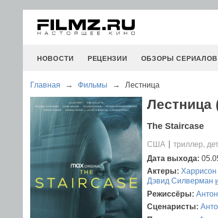
НОВОСТИ
РЕЦЕНЗИИ
ОБЗОРЫ СЕРИАЛОВ
Главная
→
Фильмы
→
Лестница
Лестница 
The Staircase
США
триллер, де
Дата выхода:
05.0
Актеры:
Харрисон
Дэвид Силверман
Режиссёры:
Антон
Сценаристы:
Анто