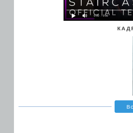
0:00
/ 0:00
КАД
В