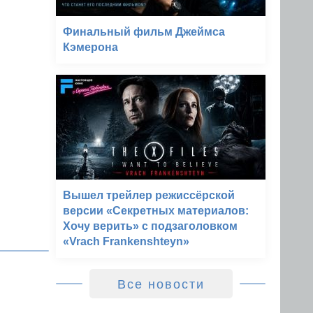
Финальный фильм Джеймса
Кэмерона
Вышел трейлер режиссёрской
версии «Секретных материалов:
Хочу верить» с подзаголовком
«Vrach Frankenshteyn»
Все новости