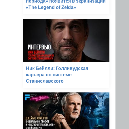
периода» появится в экранизации
«The Legend of Zelda»
Ник Бейлли: Голливудская
карьера по системе
Станиславского