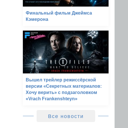
Финальный фильм Джеймса
Кэмерона
Вышел трейлер режиссёрской
версии «Секретных материалов:
Хочу верить» с подзаголовком
«Vrach Frankenshteyn»
Все новости