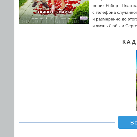
жених Роберт. План к
с телефона случайног
и размеренно до этог
и жизнь Любы и Серге
КАД
В