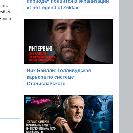
периода» появится в экранизации
нить
«The Legend of Zelda»
койно
оменяет
Ник Бейлли: Голливудская
карьера по системе
Станиславского