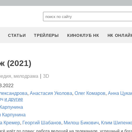
СТАТЬИ
ТРЕЙЛЕРЫ
КИНОКЛУБ НК
НК ОНЛАЙ
ж (2021)
медия, мелодрама
3D
3.2022
лександрова
,
Анастасия Уколова
,
Олег Комаров
,
Анна Цука
ич
и другие
Карпунина
 Карпунина
а Кремер
,
Георгий Шабанов
,
Милош Бикович
,
Клим Шипенк
сё идёт по плану: работа ведущей на телеканале, успешный и бог