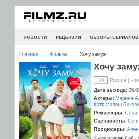
НОВОСТИ
РЕЦЕНЗИИ
ОБЗОРЫ СЕРИАЛОВ
Главная
→
Фильмы
→
Хочу замуж
Хочу заму
Россия
ко
12+
Дата выхода:
05.0
Актеры:
Марина А
Котт
,
Милош Биков
Режиссёры:
Соня 
Сценаристы:
Соня
Продюсеры:
Ален
У журналистки Любы в