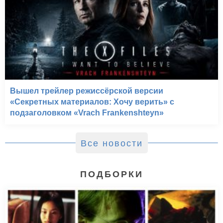
Вышел трейлер режиссёрской версии
«Секретных материалов: Хочу верить» с
подзаголовком «Vrach Frankenshteyn»
Все новости
ПОДБОРКИ