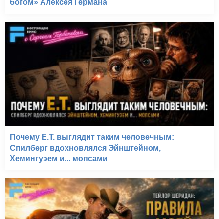
богом» Алексея Германа
Почему E.T. выглядит таким человечным:
Спилберг вдохновлялся Эйнштейном,
Хемингуэем и... мопсами