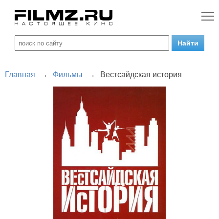
Главная
→
Фильмы
→
Вестсайдская история