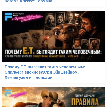
богом» Алексея Германа
Почему E.T. выглядит таким человечным:
Спилберг вдохновлялся Эйнштейном,
Хемингуэем и... мопсами