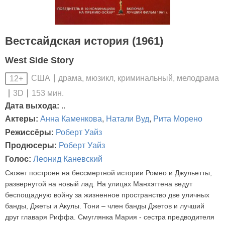
Вестсайдская история (1961)
West Side Story
США
драма, мюзикл, криминальный, мелодрама
12+
3D
153 мин.
Дата выхода:
..
Актеры:
Анна Каменкова
,
Натали Вуд
,
Рита Морено
Режиссёры:
Роберт Уайз
Продюсеры:
Роберт Уайз
Голос:
Леонид Каневский
Сюжет построен на бессмертной истории Ромео и Джульетты,
развернутой на новый лад. На улицах Манхэттена ведут
беспощадную войну за жизненное пространство две уличных
банды, Джеты и Акулы. Тони – член банды Джетов и лучший
друг главаря Риффа. Смуглянка Мария - сестра предводителя