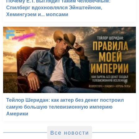
Почему E.T. выглядит таким человечным:
Спилберг вдохновлялся Эйнштейном,
Хемингуэем и... мопсами
Тейлор Шеридан: как актер без денег построил
самую большую телевизионную империю
Америки
Все новости