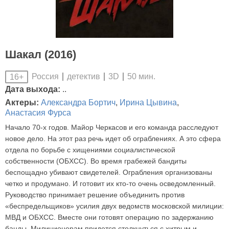
Шакал (2016)
Россия
детектив
3D
50 мин.
16+
Дата выхода:
..
Актеры:
Александра Бортич
,
Ирина Цывина
,
Анастасия Фурса
Начало 70-х годов. Майор Черкасов и его команда расследуют
новое дело. На этот раз речь идет об ограблениях. А это сфера
отдела по борьбе с хищениями социалистической
собственности (ОБХСС). Во время грабежей бандиты
беспощадно убивают свидетелей. Ограбления организованы
четко и продумано. И готовит их кто-то очень осведомленный.
Руководство принимает решение объединить против
«беспредельщиков» усилия двух ведомств московской милиции:
МВД и ОБХСС. Вместе они готовят операцию по задержанию
банды. Милиционерам придется столкнуться с хитрым и