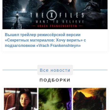
Вышел трейлер режиссёрской версии
«Секретных материалов: Хочу верить» с
подзаголовком «Vrach Frankenshteyn»
Все новости
ПОДБОРКИ