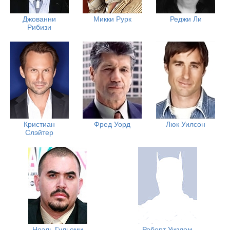
Джованни
Микки Рурк
Реджи Ли
Рибизи
Кристиан
Фред Уорд
Люк Уилсон
Слэйтер
Ноэль Гульеми
Роберт Уиздом