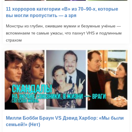
11 хорроров категории «B» из 70–90-х, которые
вы могли пропустить — а зря
Монстры из глубин, ожившие мумии и безумные учёные —
вспоминаем те самые ужасы, что пахнут VHS и подлинным
страхом
Милли Бобби Браун VS Дэвид Харбор: «Мы были
семьей!» (Нет)