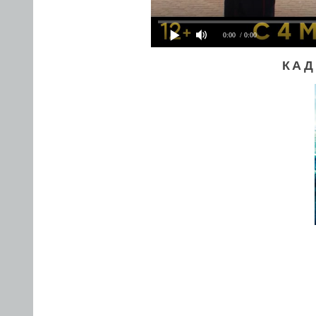
0:00
/ 0:00
КАД