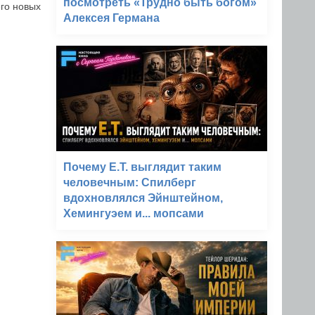
посмотреть «Трудно быть богом»
его новых
Алексея Германа
Почему E.T. выглядит таким
человечным: Спилберг
вдохновлялся Эйнштейном,
Хемингуэем и... мопсами