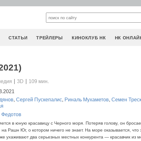
СТАТЬИ
ТРЕЙЛЕРЫ
КИНОКЛУБ НК
НК ОНЛАЙ
2021)
медия
3D
109 мин.
3.2021
дянов
,
Сергей Пускепалис
,
Риналь Мухаметов
,
Семен Трес
ая
 Федотов
ется в юную красавицу с Черного моря. Потеряв голову, он бросае
 на Рашн Юг, о котором ничего не знает. На море оказывается, что 
же ухаживают два серьезных местных конкурента — красавчик из 