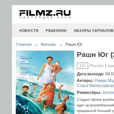
НОВОСТИ
РЕЦЕНЗИИ
ОБЗОРЫ СЕРИАЛОВ
Главная
→
Фильмы
→
Рашн Юг
Рашн Юг (
Россия
ко
12+
Дата выхода:
04.0
Актеры:
Роман Ма
Стася Милославск
Режиссёры:
Антон
Студент Артем влюбля
едет за возлюбленной
прекрасной Ксюшей у