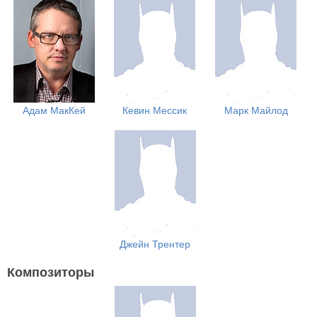
Адам МакКей
Кевин Мессик
Марк Майлод
Джейн Трентер
Композиторы