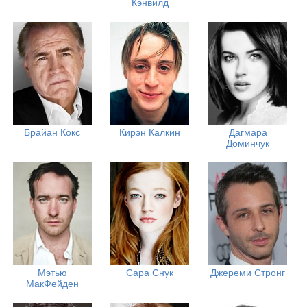
Кэнвилд
Брайан Кокс
Кирэн Калкин
Дагмара
Доминчук
Мэтью
Сара Снук
Джереми Стронг
МакФейден