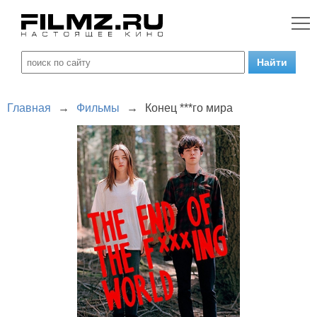
Главная
→
Фильмы
→
Конец ***го мира