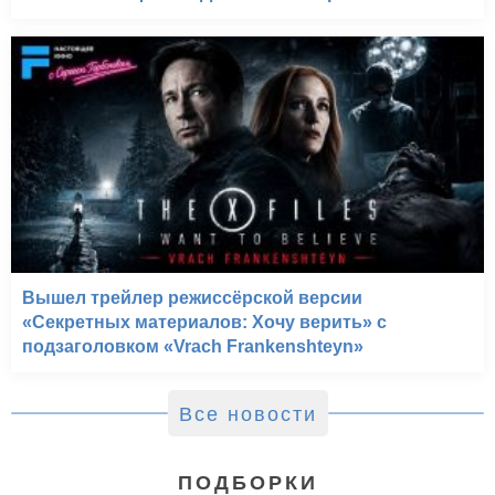
Вышел трейлер режиссёрской версии
«Секретных материалов: Хочу верить» с
подзаголовком «Vrach Frankenshteyn»
Все новости
ПОДБОРКИ