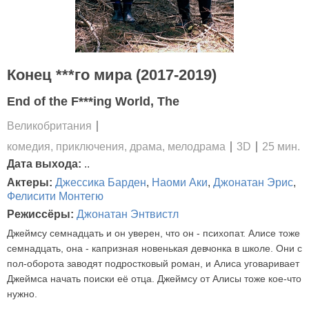
Конец ***го мира (2017-2019)
End of the F***ing World, The
Великобритания
комедия, приключения, драма, мелодрама
3D
25 мин.
Дата выхода:
..
Актеры:
Джессика Барден
,
Наоми Аки
,
Джонатан Эрис
,
Фелисити Монтегю
Режиссёры:
Джонатан Энтвистл
Джеймсу семнадцать и он уверен, что он - психопат. Алисе тоже
семнадцать, она - капризная новенькая девчонка в школе. Они с
пол-оборота заводят подростковый роман, и Алиса уговаривает
Джеймса начать поиски её отца. Джеймсу от Алисы тоже кое-что
нужно.