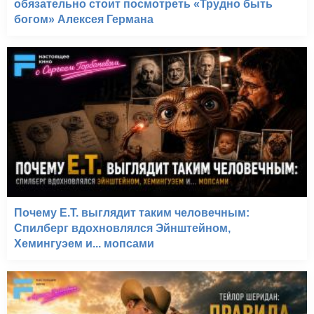
обязательно стоит посмотреть «Трудно быть
богом» Алексея Германа
Почему E.T. выглядит таким человечным:
Спилберг вдохновлялся Эйнштейном,
Хемингуэем и... мопсами