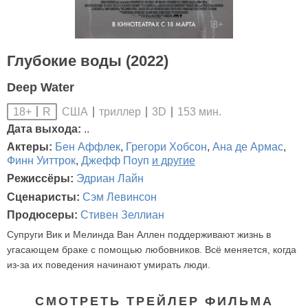
Глубокие воды (2022)
Deep Water
США
триллер
3D
153 мин.
18+
R
Дата выхода:
..
Актеры:
Бен Аффлек
,
Грегори Хобсон
,
Ана де Армас
,
Финн Уиттрок
,
Джефф Поуп
и другие
Режиссёры:
Эдриан Лайн
Сценаристы:
Сэм Левинсон
Продюсеры:
Стивен Зеллиан
Супруги Вик и Мелинда Ван Аллен поддерживают жизнь в
угасающем браке с помощью любовников. Всё меняется, когда
из-за их поведения начинают умирать люди.
СМОТРЕТЬ ТРЕЙЛЕР ФИЛЬМА