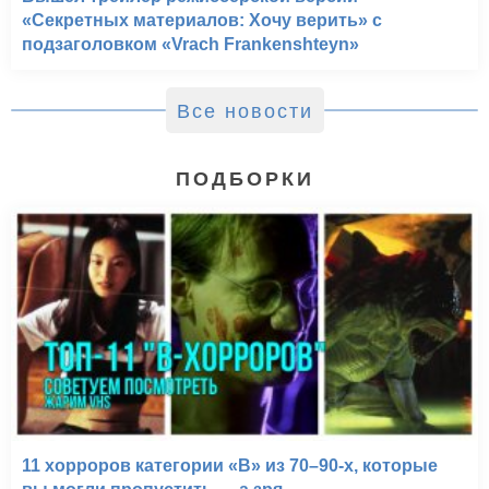
«Секретных материалов: Хочу верить» с
подзаголовком «Vrach Frankenshteyn»
Все новости
ПОДБОРКИ
11 хорроров категории «B» из 70–90-х, которые