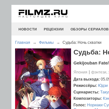
НОВОСТИ
РЕЦЕНЗИИ
ОБЗОРЫ СЕРИАЛОВ
Главная
→
Фильмы
→
Судьба: Ночь схватки
Судьба: Н
Gekijouban Fate/
Япония
фэнтези,
Дата выхода:
05.0
Режиссёры:
Юдзи 
Сценаристы:
Таку
Композиторы:
Кэн
Голос:
Нориаки Су