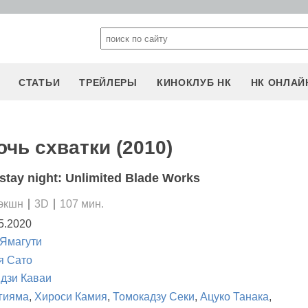
СТАТЬИ
ТРЕЙЛЕРЫ
КИНОКЛУБ НК
НК ОНЛАЙ
очь схватки (2010)
stay night: Unlimited Blade Works
 экшн
3D
107 мин.
5.2020
Ямагути
я Сато
дзи Каваи
гияма
,
Хироси Камия
,
Томокадзу Секи
,
Ацуко Танака
,