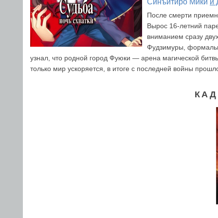
Синъитиро Мики
и 
После смерти приемн
Вырос 16-летний пар
вниманием сразу дву
Фудзимуры, формально
узнал, что родной город Фуюки — арена магической битвы
только мир ускоряется, в итоге с последней войны прошл
КАД