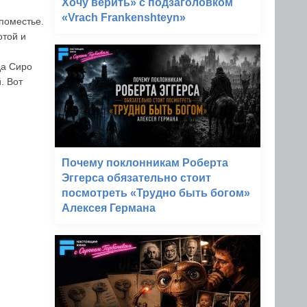
Хочу верить» с подзаголовком
«Vrach Frankenshteyn»
поместье.
отой и
да Сиро
. Вот
Почему поклонникам Роберта
Эггерса обязательно стоит
посмотреть «Трудно быть богом»
Алексея Германа