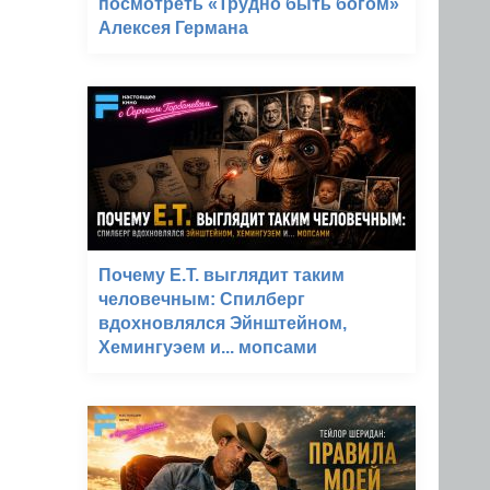
посмотреть «Трудно быть богом»
Алексея Германа
Почему E.T. выглядит таким
человечным: Спилберг
вдохновлялся Эйнштейном,
Хемингуэем и... мопсами