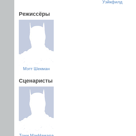
Уэйкфилд
Режиссёры
Мэтт Шекман
Сценаристы
Тони МакНамара