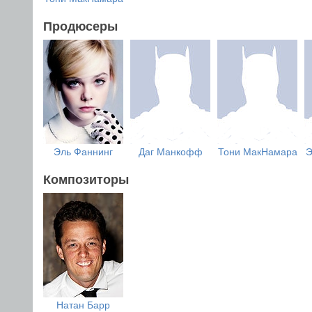
Продюсеры
Эль Фаннинг
Даг Манкофф
Тони МакНамара
Э
Композиторы
Натан Барр