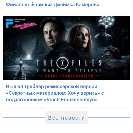
Финальный фильм Джеймса Кэмерона
Вышел трейлер режиссёрской версии
«Секретных материалов: Хочу верить» с
подзаголовком «Vrach Frankenshteyn»
Все новости