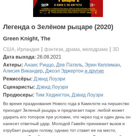
Легенда о Зелёном рыцаре (2020)
Green Knight, The
США, Ирландия
фэнтези, драма, мелодрама
3D
Дата выхода:
26.08.2021
Актеры:
Анаис Риццо
,
Дев Патель
,
Эрин Келлиман
,
Алисия Викандер
,
Джоэл Эджертон
и другие
Режиссёры:
Дэвид Лоуэри
Сценаристы:
Дэвид Лоуэри
Продюсеры:
Тим Хедингтон
,
Дэвид Лоуэри
Во время празднования Нового года в Камелоте на пиршество
приходит Зеленый рыцарь и предлагает пари: любой может
ударить его топором при условии, что через год и один день он
нанесет ответный удар. Молодой Гавейн принимает вызов и
отрубает рыцарю голову, однако тот ставит ее на место,