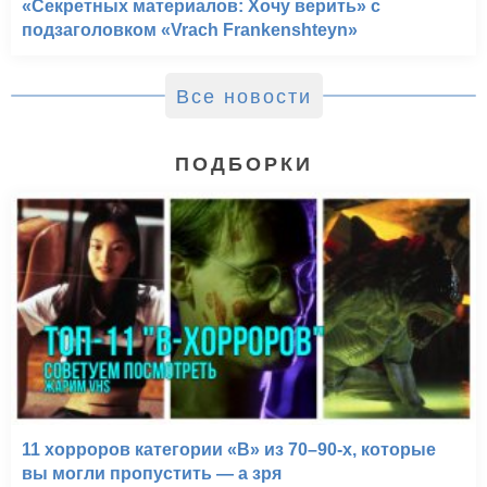
«Секретных материалов: Хочу верить» с
подзаголовком «Vrach Frankenshteyn»
Все новости
ПОДБОРКИ
11 хорроров категории «B» из 70–90-х, которые
вы могли пропустить — а зря