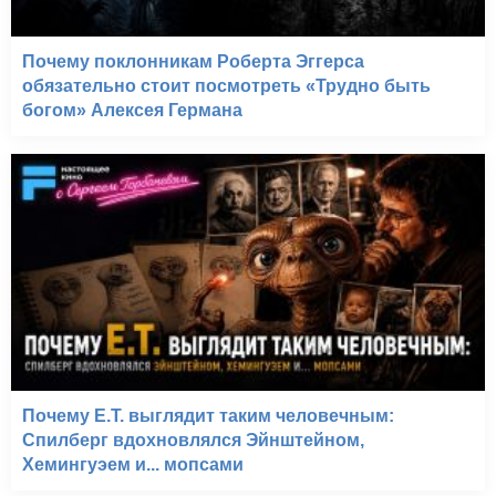
Почему поклонникам Роберта Эггерса
обязательно стоит посмотреть «Трудно быть
богом» Алексея Германа
Почему E.T. выглядит таким человечным:
Спилберг вдохновлялся Эйнштейном,
Хемингуэем и... мопсами