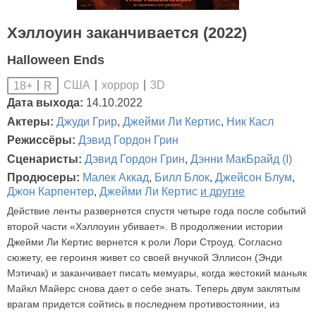
Хэллоуин заканчивается (2022)
Halloween Ends
США
хоррор
3D
18+
R
Дата выхода:
14.10.2022
Актеры:
Джуди Грир
,
Джейми Ли Кертис
,
Ник Касл
Режиссёры:
Дэвид Гордон Грин
Сценаристы:
Дэвид Гордон Грин
,
Дэнни МакБрайд (I)
Продюсеры:
Малек Аккад
,
Билл Блок
,
Джейсон Блум
,
Джон Карпентер
,
Джейми Ли Кертис
и другие
Действие ленты развернется спустя четыре года после событий
второй части «Хэллоуин убивает». В продолжении истории
Джейми Ли Кертис вернется к роли Лори Строуд. Согласно
сюжету, ее героиня живет со своей внучкой Эллисон (Энди
Мэтичак) и заканчивает писать мемуары, когда жестокий маньяк
Майкл Майерс снова дает о себе знать. Теперь двум заклятым
врагам придется сойтись в последнем противостоянии, из