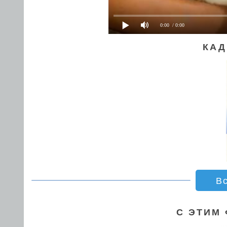
0:00
/ 0:00
КАД
В
С ЭТИМ