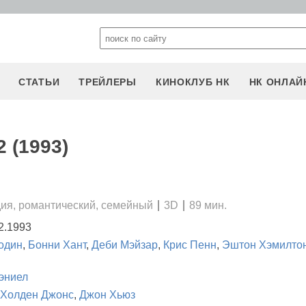
СТАТЬИ
ТРЕЙЛЕРЫ
КИНОКЛУБ НК
НК ОНЛАЙ
 (1993)
ия, романтический, семейный
3D
89 мин.
2.1993
один
,
Бонни Хант
,
Деби Мэйзар
,
Крис Пенн
,
Эштон Хэмилто
эниел
Холден Джонс
,
Джон Хьюз