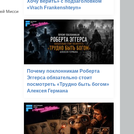
Хочу верить» с подзаголовком
«Vrach Frankenshteyn»
тей Мисси
Почему поклонникам Роберта
Эггерса обязательно стоит
посмотреть «Трудно быть богом»
Алексея Германа