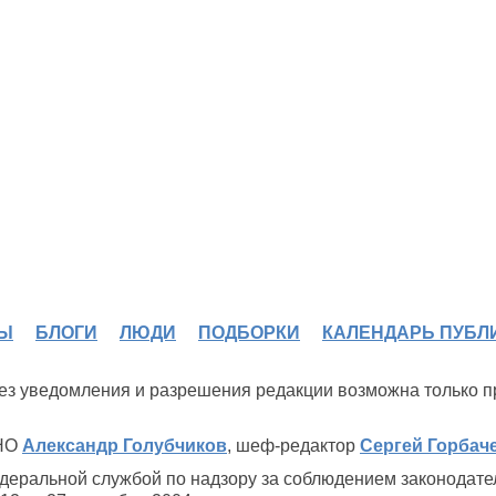
Ы
БЛОГИ
ЛЮДИ
ПОДБОРКИ
КАЛЕНДАРЬ ПУБЛ
 без уведомления и разрешения редакции возможна только 
ИНО
Александр Голубчиков
, шеф-редактор
Сергей Горбач
Паранормальный
деральной службой по надзору за соблюдением законодате
Веллингтон (2018)