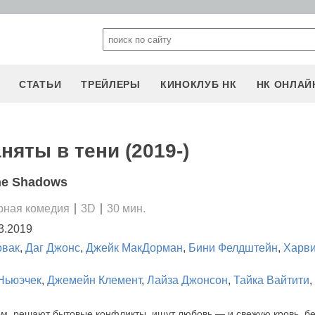
СТАТЬИ
ТРЕЙЛЕРЫ
КИНОКЛУБ НК
НК ОНЛАЙ
няты в тени (2019-)
he Shadows
рная комедия
3D
30 мин.
3.2019
овак
,
Даг Джонс
,
Джейк МакДорман
,
Бини Фелдштейн
,
Харви
Ньюэчек
,
Джемейн Клемент
,
Лайза Джонсон
,
Тайка Вайтити
,
м, решают бытовые конфликты, ищут любовь — и свежую кровь, бе