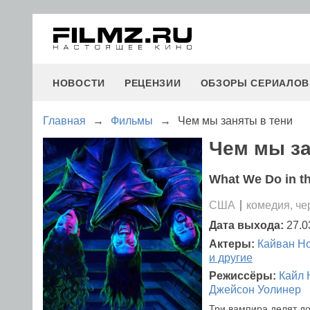
НОВОСТИ
РЕЦЕНЗИИ
ОБЗОРЫ СЕРИАЛОВ
Главная
→
Фильмы
→
Чем мы заняты в тени
Чем мы за
What We Do in t
США
комедия, че
Дата выхода:
27.0
Актеры:
Кайван Н
и другие
Режиссёры:
Кайл 
Джейсон Уолинер
Три вампира делят до