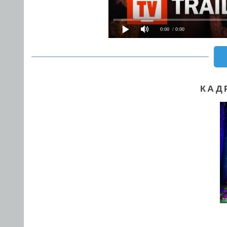
0:00
/ 0:00
КАД