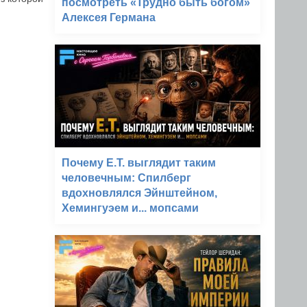
посмотреть «Трудно быть богом»
Алексея Германа
Почему E.T. выглядит таким
человечным: Спилберг
вдохновлялся Эйнштейном,
Хемингуэем и... мопсами