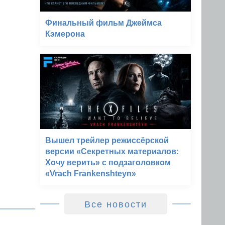
Финальный фильм Джеймса
Кэмерона
Вышел трейлер режиссёрской
версии «Секретных материалов:
Хочу верить» с подзаголовком
«Vrach Frankenshteyn»
Все новости