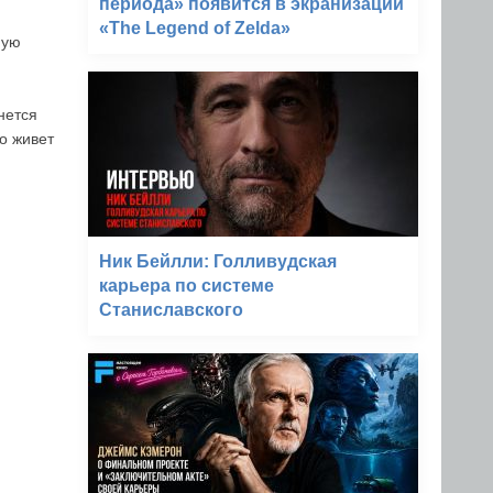
периода» появится в экранизации
«The Legend of Zelda»
ную
нется
о живет
Ник Бейлли: Голливудская
карьера по системе
Станиславского