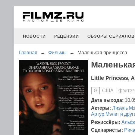
НОВОСТИ
РЕЦЕНЗИИ
ОБЗОРЫ СЕРИАЛОВ
Главная
→
Фильмы
→
Маленькая принцесса
Маленькая
Little Princess, A
США
фэнтез
G
Дата выхода:
10.0
Актеры:
Лизель М
Артур Мэлет
и друг
Режиссёры:
Альфо
Сценаристы:
Рича