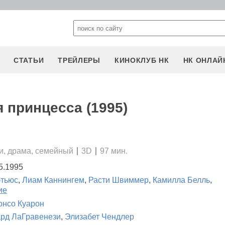
СТАТЬИ
ТРЕЙЛЕРЫ
КИНОКЛУБ НК
НК ОНЛАЙ
 принцесса (1995)
и, драма, семейный
3D
97 мин.
5.1995
этьюс
,
Лиам Каннингем
,
Расти Швиммер
,
Камилла Белль
,
ие
нсо Куарон
рд ЛаГравенези
,
Элизабет Чендлер