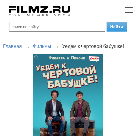
Главная
→
Фильмы
→
Уедем к чертовой бабушке!