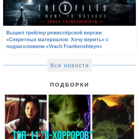
Вышел трейлер режиссёрской версии
«Секретных материалов: Хочу верить» с
подзаголовком «Vrach Frankenshteyn»
Все новости
ПОДБОРКИ