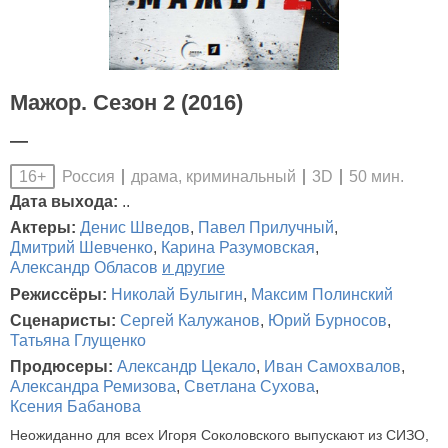
Мажор. Сезон 2 (2016)
—
Россия
драма, криминальный
3D
50 мин.
16+
Дата выхода:
..
Актеры:
Денис Шведов
,
Павел Прилучный
,
Дмитрий Шевченко
,
Карина Разумовская
,
Александр Обласов
и другие
Режиссёры:
Николай Булыгин
,
Максим Полинский
Сценаристы:
Сергей Калужанов
,
Юрий Бурносов
,
Татьяна Глущенко
Продюсеры:
Александр Цекало
,
Иван Самохвалов
,
Александра Ремизова
,
Светлана Сухова
,
Ксения Бабанова
Неожиданно для всех Игоря Соколовского выпускают из СИЗО,