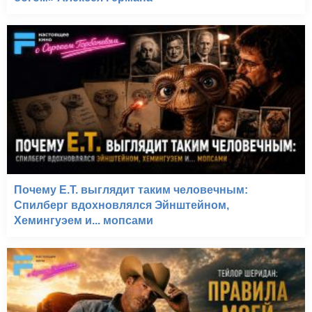
Почему E.T. выглядит таким человечным:
Спилберг вдохновлялся Эйнштейном,
Хемингуэем и... мопсами