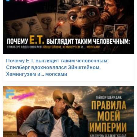
Почему E.T. выглядит таким человечным:
Спилберг вдохновлялся Эйнштейном,
Хемингуэем и... мопсами