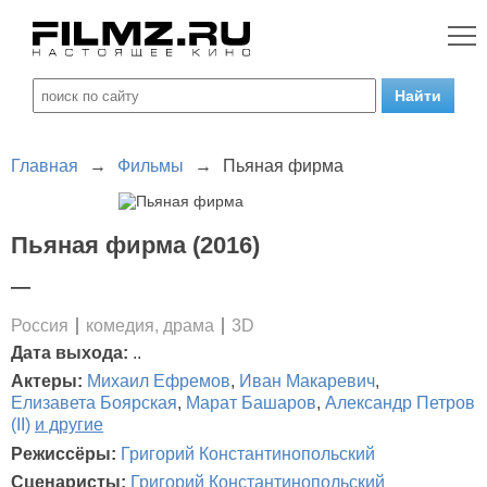
Главная
→
Фильмы
→
Пьяная фирма
Пьяная фирма (2016)
—
Россия
комедия, драма
3D
Дата выхода:
..
Актеры:
Михаил Ефремов
,
Иван Макаревич
,
Елизавета Боярская
,
Марат Башаров
,
Александр Петров
(II)
и другие
Режиссёры:
Григорий Константинопольский
Сценаристы:
Григорий Константинопольский